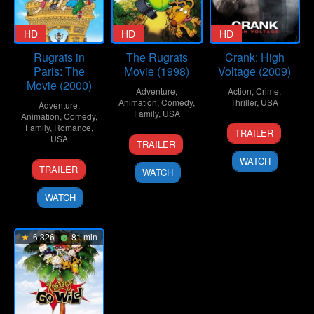
HD
HD
HD
Rugrats in
The Rugrats
Crank: High
Paris: The
Movie (1998)
Voltage (2009)
Movie (2000)
Adventure
,
Action
,
Crime
,
Animation
,
Comedy
,
Thriller
,
USA
Adventure
,
Family
,
USA
Animation
,
Comedy
,
16
Mark
Family
,
Romance
,
TRAILER
20
Norton
USA
Apr
Neveldine
TRAILER
Nov
Virgien
2009
WATCH
17
Stig
1998
TRAILER
WATCH
Nov
Bergqvist
2000
WATCH
6.326
81 min