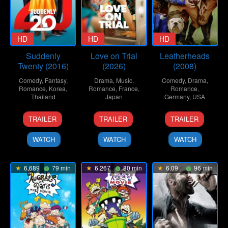
HD
HD
HD
Suddenly
Love on Trial
Leatherheads
Twenty (2016)
(2026)
(2008)
Comedy
,
Fantasy
,
Drama
,
Music
,
Comedy
,
Drama
,
Romance
,
Korea
,
Romance
,
France
,
Romance
,
Thailand
Japan
Germany
,
USA
24
Supat
23
Koji
24
George
TRAILER
TRAILER
TRAILER
Nov
Rangsipat
Jan
Fukada
Mar
Clooney
2016
2026
2008
WATCH
WATCH
WATCH
6.689
79 min
6.267
80 min
6.09
96 min