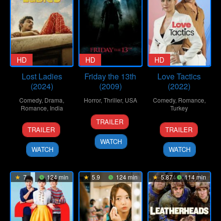
HD
HD
HD
Lost Ladies
Friday the 13th
Love Tactics
(2024)
(2009)
(2022)
Comedy
,
Drama
,
Horror
,
Thriller
,
USA
Comedy
,
Romance
,
Romance
,
India
Turkey
11
Marcus
TRAILER
1
Kiran
11
Emre
Feb
Nispel
TRAILER
TRAILER
Mar
Rao
Feb
Kabakuşak
2009
WATCH
2024
2022
WATCH
WATCH
7
124 min
5.9
124 min
5.874
114 min