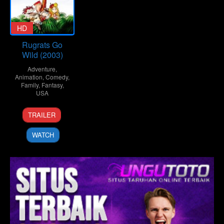
HD
Rugrats Go
Wild (2003)
Adventure
,
Animation
,
Comedy
,
Family
,
Fantasy
,
USA
13
John
TRAILER
Jun
Eng
2003
WATCH