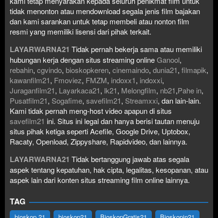
kami tetap menyarakan kepada seluruh penikmat film untuk
tidak menonton atau mendownload segala jenis film bajakan
dan kami sarankan untuk tetap membeli atau nonton film
resmi yang memiliki lisensi dari pihak terkait.
LAYARWARNA21
Tidak pernah bekerja sama atau memiliki
hubungan kerja dengan situs streaming online
Ganool
,
rebahin
,
cgvindo
,
bioskopkeren
,
cinemaindo
,
dunia21
,
filmapik
,
kawanfilm21
,
Fmoviez
,
FMZM
,
indoxx1
,
indoxxi
,
Juraganfilm21
,
Layarkaca21
,
lk21
,
Melongfilm
,
nb21
,
Pahe in
,
Pusatfilm21
,
Sogafime
,
savefilm21
,
Streamxxi
, dan lain-lain.
Kami tidak pernah meng-host video apapun di situs
savefilm21
ini. Situs ini legal dan hanya berisi tautan menuju
situs pihak ketiga seperti Acefile, Google Drive, Uptobox,
Racaty, Openload, Zippyshare, Rapidvideo, dan lainnya.
LAYARWARNA21
Tidak bertanggung jawab atas segala
aspek tentang kepatuhan, hak cipta, legalitas, kesopanan, atau
aspek lain dari konten situs streaming film online lainnya.
TAG
bioskop 21
bioskop21
BioskopGratis21
Bioskopin21