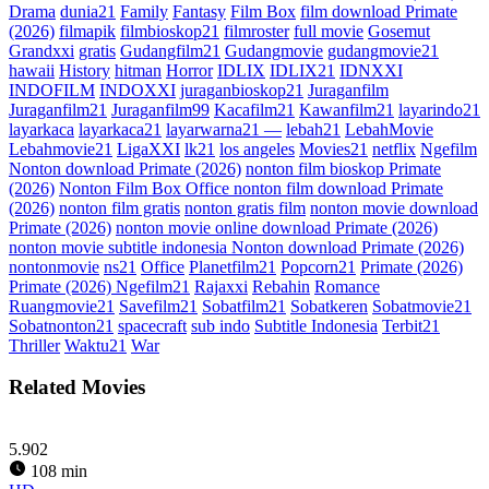
Drama
dunia21
Family
Fantasy
Film Box
film download Primate
(2026)
filmapik
filmbioskop21
filmroster
full movie
Gosemut
Grandxxi
gratis
Gudangfilm21
Gudangmovie
gudangmovie21
hawaii
History
hitman
Horror
IDLIX
IDLIX21
IDNXXI
INDOFILM
INDOXXI
juraganbioskop21
Juraganfilm
Juraganfilm21
Juraganfilm99
Kacafilm21
Kawanfilm21
layarindo21
layarkaca
layarkaca21
layarwarna21 —
lebah21
LebahMovie
Lebahmovie21
LigaXXI
lk21
los angeles
Movies21
netflix
Ngefilm
Nonton download Primate (2026)
nonton film bioskop Primate
(2026)
Nonton Film Box Office nonton film download Primate
(2026)
nonton film gratis
nonton gratis film
nonton movie download
Primate (2026)
nonton movie online download Primate (2026)
nonton movie subtitle indonesia Nonton download Primate (2026)
nontonmovie
ns21
Office
Planetfilm21
Popcorn21
Primate (2026)
Primate (2026) Ngefilm21
Rajaxxi
Rebahin
Romance
Ruangmovie21
Savefilm21
Sobatfilm21
Sobatkeren
Sobatmovie21
Sobatnonton21
spacecraft
sub indo
Subtitle Indonesia
Terbit21
Thriller
Waktu21
War
Related Movies
5.902
108 min