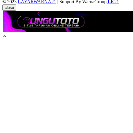
© 2023
LAYARWARNA21
| Support By WarnaGroup
LK21
close