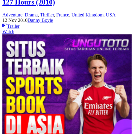
127 Hours (2010)
Adventure
,
Drama
,
Thriller
,
France
,
United Kingdom
,
USA
12 Nov 2010
Danny Boyle
Trailer
Watch