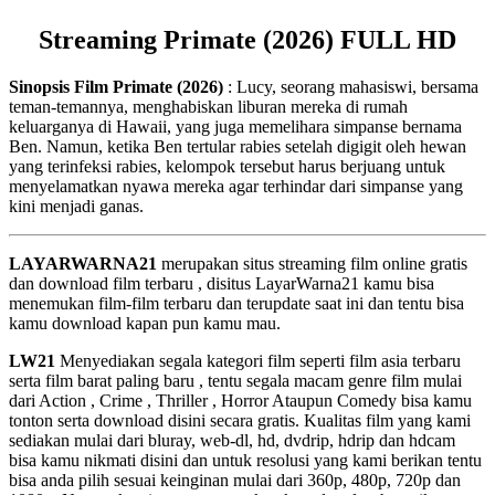
Streaming Primate (2026) FULL HD
Sinopsis Film Primate (2026)
: Lucy, seorang mahasiswi, bersama
teman-temannya, menghabiskan liburan mereka di rumah
keluarganya di Hawaii, yang juga memelihara simpanse bernama
Ben. Namun, ketika Ben tertular rabies setelah digigit oleh hewan
yang terinfeksi rabies, kelompok tersebut harus berjuang untuk
menyelamatkan nyawa mereka agar terhindar dari simpanse yang
kini menjadi ganas.
LAYARWARNA21
merupakan situs streaming film online gratis
dan download film terbaru , disitus LayarWarna21 kamu bisa
menemukan film-film terbaru dan terupdate saat ini dan tentu bisa
kamu download kapan pun kamu mau.
LW21
Menyediakan segala kategori film seperti film asia terbaru
serta film barat paling baru , tentu segala macam genre film mulai
dari Action , Crime , Thriller , Horror Ataupun Comedy bisa kamu
tonton serta download disini secara gratis. Kualitas film yang kami
sediakan mulai dari bluray, web-dl, hd, dvdrip, hdrip dan hdcam
bisa kamu nikmati disini dan untuk resolusi yang kami berikan tentu
bisa anda pilih sesuai keinginan mulai dari 360p, 480p, 720p dan