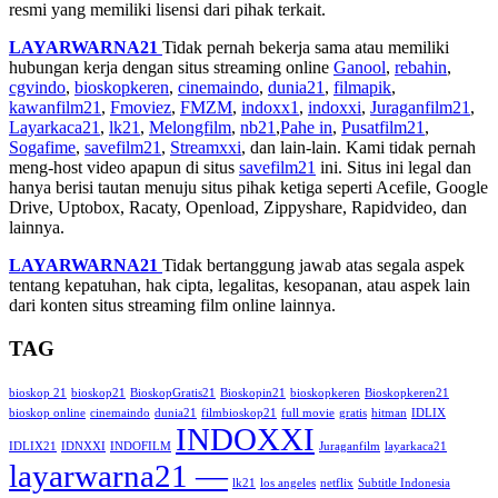
resmi yang memiliki lisensi dari pihak terkait.
LAYARWARNA21
Tidak pernah bekerja sama atau memiliki
hubungan kerja dengan situs streaming online
Ganool
,
rebahin
,
cgvindo
,
bioskopkeren
,
cinemaindo
,
dunia21
,
filmapik
,
kawanfilm21
,
Fmoviez
,
FMZM
,
indoxx1
,
indoxxi
,
Juraganfilm21
,
Layarkaca21
,
lk21
,
Melongfilm
,
nb21
,
Pahe in
,
Pusatfilm21
,
Sogafime
,
savefilm21
,
Streamxxi
, dan lain-lain. Kami tidak pernah
meng-host video apapun di situs
savefilm21
ini. Situs ini legal dan
hanya berisi tautan menuju situs pihak ketiga seperti Acefile, Google
Drive, Uptobox, Racaty, Openload, Zippyshare, Rapidvideo, dan
lainnya.
LAYARWARNA21
Tidak bertanggung jawab atas segala aspek
tentang kepatuhan, hak cipta, legalitas, kesopanan, atau aspek lain
dari konten situs streaming film online lainnya.
TAG
bioskop 21
bioskop21
BioskopGratis21
Bioskopin21
bioskopkeren
Bioskopkeren21
bioskop online
cinemaindo
dunia21
filmbioskop21
full movie
gratis
hitman
IDLIX
INDOXXI
IDLIX21
IDNXXI
INDOFILM
Juraganfilm
layarkaca21
layarwarna21 —
lk21
los angeles
netflix
Subtitle Indonesia