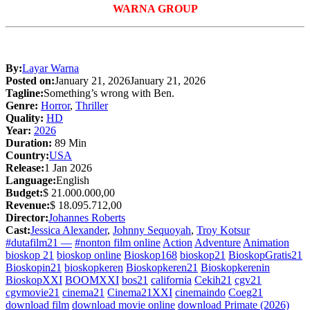
WARNA GROUP
By:
Layar Warna
Posted on:
January 21, 2026
January 21, 2026
Tagline:
Something’s wrong with Ben.
Genre:
Horror
,
Thriller
Quality:
HD
Year:
2026
Duration:
89 Min
Country:
USA
Release:
1 Jan 2026
Language:
English
Budget:
$ 21.000.000,00
Revenue:
$ 18.095.712,00
Director:
Johannes Roberts
Cast:
Jessica Alexander
,
Johnny Sequoyah
,
Troy Kotsur
#dutafilm21 —
#nonton film online
Action
Adventure
Animation
bioskop 21
bioskop online
Bioskop168
bioskop21
BioskopGratis21
Bioskopin21
bioskopkeren
Bioskopkeren21
Bioskopkerenin
BioskopXXI
BOOMXXI
bos21
california
Cekih21
cgv21
cgvmovie21
cinema21
Cinema21XXI
cinemaindo
Coeg21
download film
download movie online
download Primate (2026)