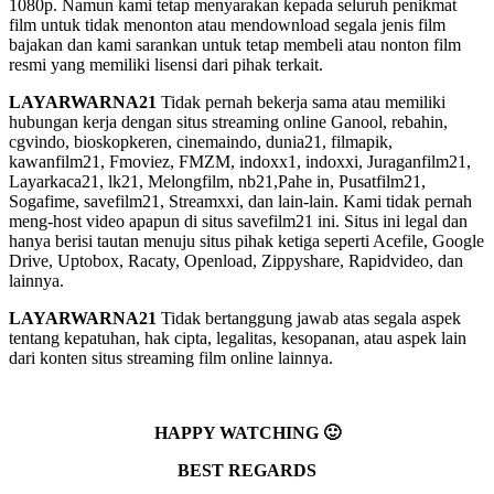
1080p. Namun kami tetap menyarakan kepada seluruh penikmat
film untuk tidak menonton atau mendownload segala jenis film
bajakan dan kami sarankan untuk tetap membeli atau nonton film
resmi yang memiliki lisensi dari pihak terkait.
LAYARWARNA21
Tidak pernah bekerja sama atau memiliki
hubungan kerja dengan situs streaming online Ganool, rebahin,
cgvindo, bioskopkeren, cinemaindo, dunia21, filmapik,
kawanfilm21, Fmoviez, FMZM, indoxx1, indoxxi, Juraganfilm21,
Layarkaca21, lk21, Melongfilm, nb21,Pahe in, Pusatfilm21,
Sogafime, savefilm21, Streamxxi, dan lain-lain. Kami tidak pernah
meng-host video apapun di situs savefilm21 ini. Situs ini legal dan
hanya berisi tautan menuju situs pihak ketiga seperti Acefile, Google
Drive, Uptobox, Racaty, Openload, Zippyshare, Rapidvideo, dan
lainnya.
LAYARWARNA21
Tidak bertanggung jawab atas segala aspek
tentang kepatuhan, hak cipta, legalitas, kesopanan, atau aspek lain
dari konten situs streaming film online lainnya.
HAPPY WATCHING 🙂
BEST REGARDS