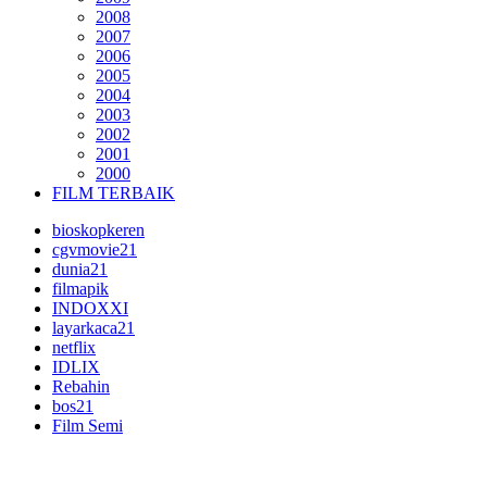
2008
2007
2006
2005
2004
2003
2002
2001
2000
FILM TERBAIK
bioskopkeren
cgvmovie21
dunia21
filmapik
INDOXXI
layarkaca21
netflix
IDLIX
Rebahin
bos21
Film Semi