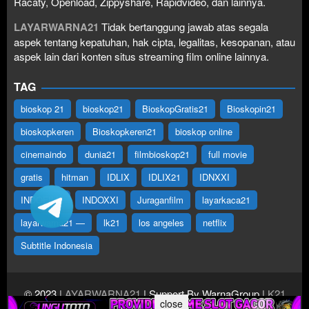
Racaty, Openload, Zippyshare, Rapidvideo, dan lainnya.
LAYARWARNA21
Tidak bertanggung jawab atas segala
aspek tentang kepatuhan, hak cipta, legalitas, kesopanan, atau
aspek lain dari konten situs streaming film online lainnya.
TAG
bioskop 21
bioskop21
BioskopGratis21
Bioskopin21
bioskopkeren
Bioskopkeren21
bioskop online
cinemaindo
dunia21
filmbioskop21
full movie
gratis
hitman
IDLIX
IDLIX21
IDNXXI
INDOFILM
INDOXXI
Juraganfilm
layarkaca21
layarwarna21 —
lk21
los angeles
netflix
Subtitle Indonesia
© 2023
LAYARWARNA21
| Support By WarnaGroup
LK21
close