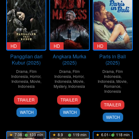
HD
HD
HD
Panggilan dari
Angkara Murka
Paris in Bali
Kubur (2025)
(2025)
(2025)
Drama
,
Film
Drama
,
Film
Drama
,
Film
Indonesia
,
Horror
,
Indonesia
,
Horror
,
Indonesia
,
Indonesia
,
Movie
,
Indonesia
,
Movie
,
Indonesia
,
Movie
,
Indonesia
Mystery
,
Indonesia
Romance
,
Indonesia
13
Dyan
21
Eden
TRAILER
TRAILER
4
Razka
Aug
Sunu
May
Junjung
TRAILER
Jun
Robby
2025
Prastowo
2025
WATCH
WATCH
2025
Ertanto
WATCH
7.083
139 min
8.9
119 min
6.014
118 min