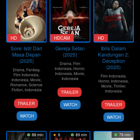
HD
HDCAM
HD
Sore: Istri Dari
Gereja Setan
Iblis Dalam
Masa Depan
(2025)
Kandungan 2:
(2025)
Deception
Drama
,
Film
(2025)
Indonesia
,
Horror
,
Drama
,
Fantasy
,
Indonesia
,
Movie
,
Film Indonesia
,
Film Indonesia
,
Indonesia
Indonesia
,
Movie
,
Horror
,
Indonesia
,
Romance
,
Science
Movie
,
Thriller
,
10
Daniel
Fiction
,
Indonesia
Indonesia
TRAILER
Sep
Tito
9
Yandy
26
Johansyah
2025
TRAILER
WATCH
TRAILER
Jul
Laurens
Feb
Jumberan
2025
2025
WATCH
WATCH
88 min
6
89 min
79 min