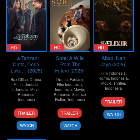
HD
HD
HD
La Tahzan:
Sore: A Wife
Abadi Nan
Cinta, Dosa,
From The
Jaya (2025)
Luka… (2025)
Future (2025)
Film Indonesia
,
Horror
,
Indonesia
,
Box Office
,
Drama
,
Drama
,
Fantasy
,
Movie
,
Thriller
,
Film Indonesia
,
Film Indonesia
,
Indonesia
Indonesia
,
Movie
,
Indonesia
,
Movie
,
Romance
,
Romance
,
Science
21
Kimo
Indonesia
Fiction
,
Indonesia
TRAILER
Oct
Stamboel
13
Hanung
9
Yandy
2025
TRAILER
TRAILER
WATCH
Aug
Bramantyo
Jul
Laurens
2025
2025
WATCH
WATCH