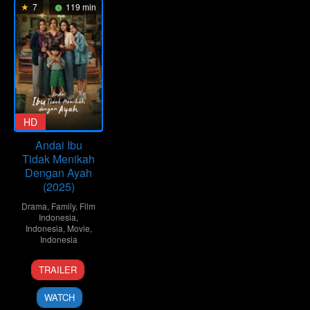
7
119 min
HD
Andai Ibu
Tidak Menikah
Dengan Ayah
(2025)
Drama
,
Family
,
Film
Indonesia
,
Indonesia
,
Movie
,
Indonesia
3
Kuntz
TRAILER
Sep
Agus
2025
WATCH