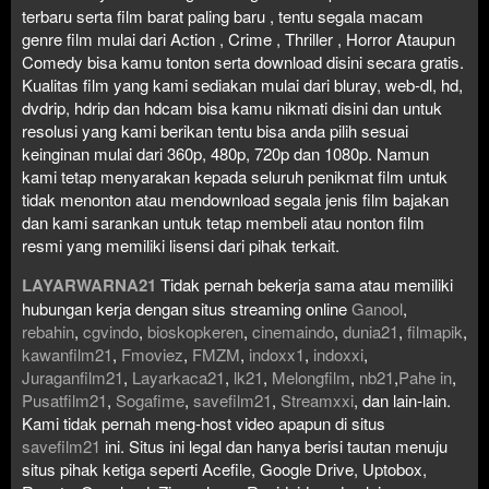
terbaru serta film barat paling baru , tentu segala macam
genre film mulai dari Action , Crime , Thriller , Horror Ataupun
Comedy bisa kamu tonton serta download disini secara gratis.
Kualitas film yang kami sediakan mulai dari bluray, web-dl, hd,
dvdrip, hdrip dan hdcam bisa kamu nikmati disini dan untuk
resolusi yang kami berikan tentu bisa anda pilih sesuai
keinginan mulai dari 360p, 480p, 720p dan 1080p. Namun
kami tetap menyarakan kepada seluruh penikmat film untuk
tidak menonton atau mendownload segala jenis film bajakan
dan kami sarankan untuk tetap membeli atau nonton film
resmi yang memiliki lisensi dari pihak terkait.
LAYARWARNA21
Tidak pernah bekerja sama atau memiliki
hubungan kerja dengan situs streaming online
Ganool
,
rebahin
,
cgvindo
,
bioskopkeren
,
cinemaindo
,
dunia21
,
filmapik
,
kawanfilm21
,
Fmoviez
,
FMZM
,
indoxx1
,
indoxxi
,
Juraganfilm21
,
Layarkaca21
,
lk21
,
Melongfilm
,
nb21
,
Pahe in
,
Pusatfilm21
,
Sogafime
,
savefilm21
,
Streamxxi
, dan lain-lain.
Kami tidak pernah meng-host video apapun di situs
savefilm21
ini. Situs ini legal dan hanya berisi tautan menuju
situs pihak ketiga seperti Acefile, Google Drive, Uptobox,