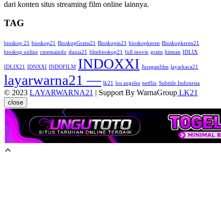
dari konten situs streaming film online lainnya.
TAG
bioskop 21
bioskop21
BioskopGratis21
Bioskopin21
bioskopkeren
Bioskopkeren21
bioskop online
cinemaindo
dunia21
filmbioskop21
full movie
gratis
hitman
IDLIX
INDOXXI
IDLIX21
IDNXXI
INDOFILM
Juraganfilm
layarkaca21
layarwarna21 —
lk21
los angeles
netflix
Subtitle Indonesia
© 2023
LAYARWARNA21
| Support By WarnaGroup
LK21
close