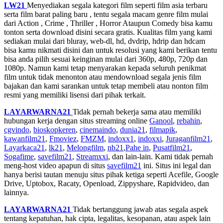
LW21
Menyediakan segala kategori film seperti film asia terbaru
serta film barat paling baru , tentu segala macam genre film mulai
dari Action , Crime , Thriller , Horror Ataupun Comedy bisa kamu
tonton serta download disini secara gratis. Kualitas film yang kami
sediakan mulai dari bluray, web-dl, hd, dvdrip, hdrip dan hdcam
bisa kamu nikmati disini dan untuk resolusi yang kami berikan tentu
bisa anda pilih sesuai keinginan mulai dari 360p, 480p, 720p dan
1080p. Namun kami tetap menyarakan kepada seluruh penikmat
film untuk tidak menonton atau mendownload segala jenis film
bajakan dan kami sarankan untuk tetap membeli atau nonton film
resmi yang memiliki lisensi dari pihak terkait.
LAYARWARNA21
Tidak pernah bekerja sama atau memiliki
hubungan kerja dengan situs streaming online
Ganool
,
rebahin
,
cgvindo
,
bioskopkeren
,
cinemaindo
,
dunia21
,
filmapik
,
kawanfilm21
,
Fmoviez
,
FMZM
,
indoxx1
,
indoxxi
,
Juraganfilm21
,
Layarkaca21
,
lk21
,
Melongfilm
,
nb21
,
Pahe in
,
Pusatfilm21
,
Sogafime
,
savefilm21
,
Streamxxi
, dan lain-lain. Kami tidak pernah
meng-host video apapun di situs
savefilm21
ini. Situs ini legal dan
hanya berisi tautan menuju situs pihak ketiga seperti Acefile, Google
Drive, Uptobox, Racaty, Openload, Zippyshare, Rapidvideo, dan
lainnya.
LAYARWARNA21
Tidak bertanggung jawab atas segala aspek
tentang kepatuhan, hak cipta, legalitas, kesopanan, atau aspek lain