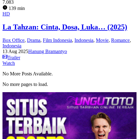
7.083
139 min
HD
La Tahzan: Cinta, Dosa, Luka… (2025)
Box Office
,
Drama
,
Film Indonesia
,
Indonesia
,
Movie
,
Romance
,
Indonesia
13 Aug 2025
Hanung Bramantyo
Trailer
Watch
No More Posts Available.
No more pages to load.