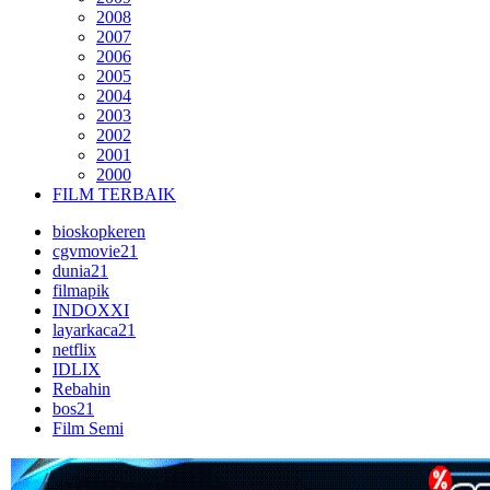
2008
2007
2006
2005
2004
2003
2002
2001
2000
FILM TERBAIK
bioskopkeren
cgvmovie21
dunia21
filmapik
INDOXXI
layarkaca21
netflix
IDLIX
Rebahin
bos21
Film Semi