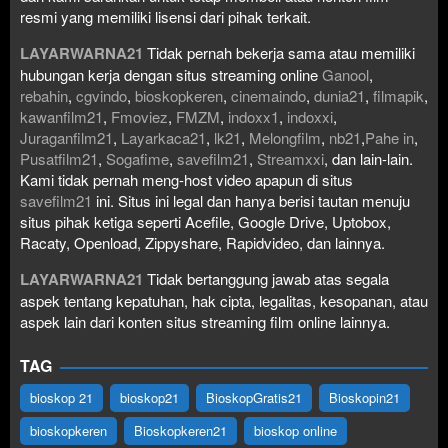
resmi yang memiliki lisensi dari pihak terkait.
LAYARWARNA21
Tidak pernah bekerja sama atau memiliki
hubungan kerja dengan situs streaming online
Ganool
,
rebahin
,
cgvindo
,
bioskopkeren
,
cinemaindo
,
dunia21
,
filmapik
,
kawanfilm21
,
Fmoviez
,
FMZM
,
indoxx1
,
indoxxi
,
Juraganfilm21
,
Layarkaca21
,
lk21
,
Melongfilm
,
nb21
,
Pahe in
,
Pusatfilm21
,
Sogafime
,
savefilm21
,
Streamxxi
, dan lain-lain.
Kami tidak pernah meng-host video apapun di situs
savefilm21
ini. Situs ini legal dan hanya berisi tautan menuju
situs pihak ketiga seperti Acefile, Google Drive, Uptobox,
Racaty, Openload, Zippyshare, Rapidvideo, dan lainnya.
LAYARWARNA21
Tidak bertanggung jawab atas segala
aspek tentang kepatuhan, hak cipta, legalitas, kesopanan, atau
aspek lain dari konten situs streaming film online lainnya.
TAG
bioskop 21
bioskop21
BioskopGratis21
Bioskopin21
bioskopkeren
Bioskopkeren21
bioskop online