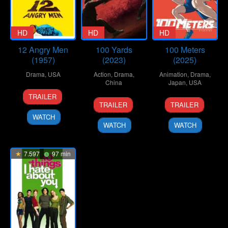
HD
HD
HD
12 Angry Men
100 Yards
100 Meters
(1957)
(2023)
(2025)
Drama
,
USA
Action
,
Drama
,
Animation
,
Drama
,
China
Japan
,
USA
10
Don
TRAILER
20
Xu
19
Kenji
Apr
Kranze
TRAILER
TRAILER
Sep
Junfeng
Sep
Iwaisawa
1957
WATCH
2024
2025
WATCH
WATCH
7.597
97 min