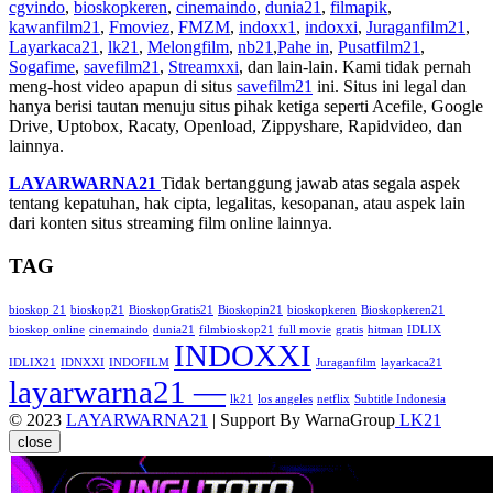
cgvindo
,
bioskopkeren
,
cinemaindo
,
dunia21
,
filmapik
,
kawanfilm21
,
Fmoviez
,
FMZM
,
indoxx1
,
indoxxi
,
Juraganfilm21
,
Layarkaca21
,
lk21
,
Melongfilm
,
nb21
,
Pahe in
,
Pusatfilm21
,
Sogafime
,
savefilm21
,
Streamxxi
, dan lain-lain. Kami tidak pernah
meng-host video apapun di situs
savefilm21
ini. Situs ini legal dan
hanya berisi tautan menuju situs pihak ketiga seperti Acefile, Google
Drive, Uptobox, Racaty, Openload, Zippyshare, Rapidvideo, dan
lainnya.
LAYARWARNA21
Tidak bertanggung jawab atas segala aspek
tentang kepatuhan, hak cipta, legalitas, kesopanan, atau aspek lain
dari konten situs streaming film online lainnya.
TAG
bioskop 21
bioskop21
BioskopGratis21
Bioskopin21
bioskopkeren
Bioskopkeren21
bioskop online
cinemaindo
dunia21
filmbioskop21
full movie
gratis
hitman
IDLIX
INDOXXI
IDLIX21
IDNXXI
INDOFILM
Juraganfilm
layarkaca21
layarwarna21 —
lk21
los angeles
netflix
Subtitle Indonesia
© 2023
LAYARWARNA21
| Support By WarnaGroup
LK21
close