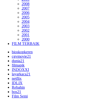
2008
2007
2006
2005
2004
2003
2002
2001
2000
FILM TERBAIK
bioskopkeren
cgvmovie21
dunia21
filmapik
INDOXXI
layarkaca21
netflix
IDLIX
Rebahin
bos21
Film Semi