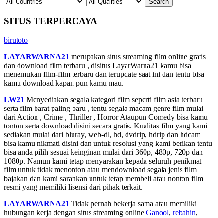
SITUS TERPERCAYA
birutoto
LAYARWARNA21
merupakan situs streaming film online gratis
dan download film terbaru , disitus LayarWarna21 kamu bisa
menemukan film-film terbaru dan terupdate saat ini dan tentu bisa
kamu download kapan pun kamu mau.
LW21
Menyediakan segala kategori film seperti film asia terbaru
serta film barat paling baru , tentu segala macam genre film mulai
dari Action , Crime , Thriller , Horror Ataupun Comedy bisa kamu
tonton serta download disini secara gratis. Kualitas film yang kami
sediakan mulai dari bluray, web-dl, hd, dvdrip, hdrip dan hdcam
bisa kamu nikmati disini dan untuk resolusi yang kami berikan tentu
bisa anda pilih sesuai keinginan mulai dari 360p, 480p, 720p dan
1080p. Namun kami tetap menyarakan kepada seluruh penikmat
film untuk tidak menonton atau mendownload segala jenis film
bajakan dan kami sarankan untuk tetap membeli atau nonton film
resmi yang memiliki lisensi dari pihak terkait.
LAYARWARNA21
Tidak pernah bekerja sama atau memiliki
hubungan kerja dengan situs streaming online
Ganool
,
rebahin
,