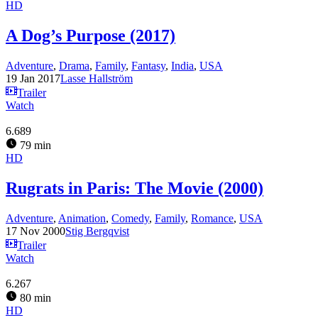
HD
A Dog’s Purpose (2017)
Adventure
,
Drama
,
Family
,
Fantasy
,
India
,
USA
19 Jan 2017
Lasse Hallström
Trailer
Watch
6.689
79 min
HD
Rugrats in Paris: The Movie (2000)
Adventure
,
Animation
,
Comedy
,
Family
,
Romance
,
USA
17 Nov 2000
Stig Bergqvist
Trailer
Watch
6.267
80 min
HD