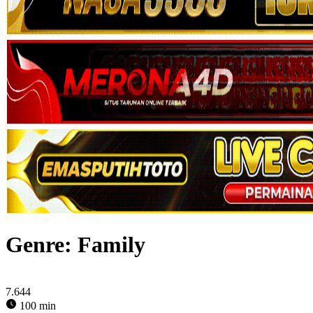
Genre: Family
7.644
100 min