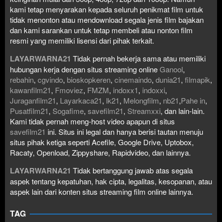
kami tetap menyarakan kepada seluruh penikmat film untuk
tidak menonton atau mendownload segala jenis film bajakan
dan kami sarankan untuk tetap membeli atau nonton film
resmi yang memiliki lisensi dari pihak terkait.
LAYARWARNA21
Tidak pernah bekerja sama atau memiliki
hubungan kerja dengan situs streaming online
Ganool
,
rebahin
,
cgvindo
,
bioskopkeren
,
cinemaindo
,
dunia21
,
filmapik
,
kawanfilm21
,
Fmoviez
,
FMZM
,
indoxx1
,
indoxxi
,
Juraganfilm21
,
Layarkaca21
,
lk21
,
Melongfilm
,
nb21
,
Pahe in
,
Pusatfilm21
,
Sogafime
,
savefilm21
,
Streamxxi
, dan lain-lain.
Kami tidak pernah meng-host video apapun di situs
savefilm21
ini. Situs ini legal dan hanya berisi tautan menuju
situs pihak ketiga seperti Acefile, Google Drive, Uptobox,
Racaty, Openload, Zippyshare, Rapidvideo, dan lainnya.
LAYARWARNA21
Tidak bertanggung jawab atas segala
aspek tentang kepatuhan, hak cipta, legalitas, kesopanan, atau
aspek lain dari konten situs streaming film online lainnya.
TAG