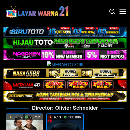
Skip
to
content
Director:
Olivier Schneider
6.037
95 min
6.137
100 min