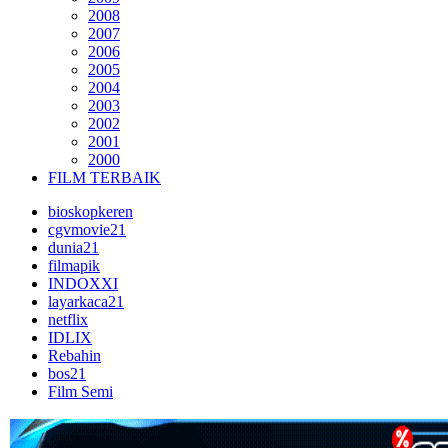
2008
2007
2006
2005
2004
2003
2002
2001
2000
FILM TERBAIK
bioskopkeren
cgvmovie21
dunia21
filmapik
INDOXXI
layarkaca21
netflix
IDLIX
Rebahin
bos21
Film Semi