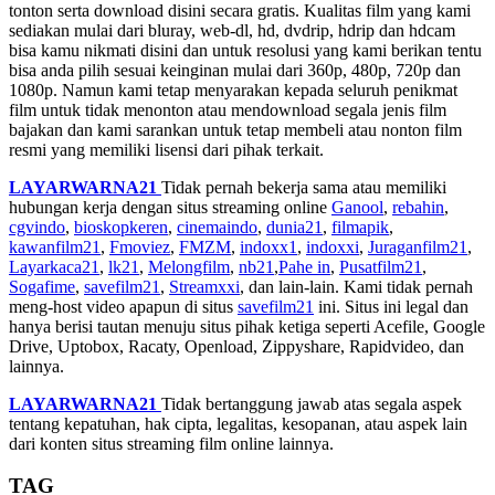
tonton serta download disini secara gratis. Kualitas film yang kami
sediakan mulai dari bluray, web-dl, hd, dvdrip, hdrip dan hdcam
bisa kamu nikmati disini dan untuk resolusi yang kami berikan tentu
bisa anda pilih sesuai keinginan mulai dari 360p, 480p, 720p dan
1080p. Namun kami tetap menyarakan kepada seluruh penikmat
film untuk tidak menonton atau mendownload segala jenis film
bajakan dan kami sarankan untuk tetap membeli atau nonton film
resmi yang memiliki lisensi dari pihak terkait.
LAYARWARNA21
Tidak pernah bekerja sama atau memiliki
hubungan kerja dengan situs streaming online
Ganool
,
rebahin
,
cgvindo
,
bioskopkeren
,
cinemaindo
,
dunia21
,
filmapik
,
kawanfilm21
,
Fmoviez
,
FMZM
,
indoxx1
,
indoxxi
,
Juraganfilm21
,
Layarkaca21
,
lk21
,
Melongfilm
,
nb21
,
Pahe in
,
Pusatfilm21
,
Sogafime
,
savefilm21
,
Streamxxi
, dan lain-lain. Kami tidak pernah
meng-host video apapun di situs
savefilm21
ini. Situs ini legal dan
hanya berisi tautan menuju situs pihak ketiga seperti Acefile, Google
Drive, Uptobox, Racaty, Openload, Zippyshare, Rapidvideo, dan
lainnya.
LAYARWARNA21
Tidak bertanggung jawab atas segala aspek
tentang kepatuhan, hak cipta, legalitas, kesopanan, atau aspek lain
dari konten situs streaming film online lainnya.
TAG