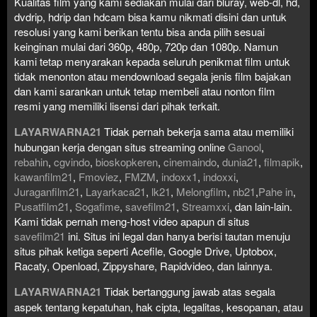
Kualitas film yang kami sediakan mulai dari bluray, web-dl, hd,
dvdrip, hdrip dan hdcam bisa kamu nikmati disini dan untuk
resolusi yang kami berikan tentu bisa anda pilih sesuai
keinginan mulai dari 360p, 480p, 720p dan 1080p. Namun
kami tetap menyarakan kepada seluruh penikmat film untuk
tidak menonton atau mendownload segala jenis film bajakan
dan kami sarankan untuk tetap membeli atau nonton film
resmi yang memiliki lisensi dari pihak terkait.
LAYARWARNA21
Tidak pernah bekerja sama atau memiliki
hubungan kerja dengan situs streaming online
Ganool
,
rebahin
,
cgvindo
,
bioskopkeren
,
cinemaindo
,
dunia21
,
filmapik
,
kawanfilm21
,
Fmoviez
,
FMZM
,
indoxx1
,
indoxxi
,
Juraganfilm21
,
Layarkaca21
,
lk21
,
Melongfilm
,
nb21
,
Pahe in
,
Pusatfilm21
,
Sogafime
,
savefilm21
,
Streamxxi
, dan lain-lain.
Kami tidak pernah meng-host video apapun di situs
savefilm21
ini. Situs ini legal dan hanya berisi tautan menuju
situs pihak ketiga seperti Acefile, Google Drive, Uptobox,
Racaty, Openload, Zippyshare, Rapidvideo, dan lainnya.
LAYARWARNA21
Tidak bertanggung jawab atas segala
aspek tentang kepatuhan, hak cipta, legalitas, kesopanan, atau