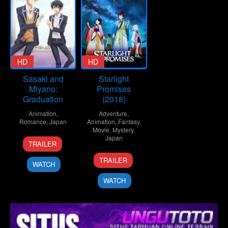
HD
HD
Sasaki and
Starlight
Miyano:
Promises
Graduation
(2018)
Animation
,
Adventure
,
Romance
,
Japan
Animation
,
Fantasy
,
Movie
,
Mystery
,
17
Souta
Japan
TRAILER
Feb
Ueno
3
Kazuya
2023
TRAILER
WATCH
Aug
Murata
2018
WATCH