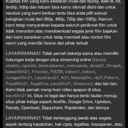
Kualitas film yang kami sediakan mulai dari bluray, web-dl, hd,
dvdrip, hdrip dan hdcam bisa kamu nikmati disini dan untuk
resolusi yang kami berikan tentu bisa anda pilih sesuai
keinginan mulai dari 360p, 480p, 720p dan 1080p. Namun
kami tetap menyarakan kepada seluruh penikmat film untuk
tidak menonton atau mendownload segala jenis film bajakan
dan kami sarankan untuk tetap membeli atau nonton film
resmi yang memiliki lisensi dari pihak terkait.
LAYARWARNA21
Tidak pernah bekerja sama atau memiliki
hubungan kerja dengan situs streaming online
Ganool
,
rebahin
,
cgvindo
,
bioskopkeren
,
cinemaindo
,
dunia21
,
filmapik
,
kawanfilm21
,
Fmoviez
,
FMZM
,
indoxx1
,
indoxxi
,
Juraganfilm21
,
Layarkaca21
,
lk21
,
Melongfilm
,
nb21
,
Pahe in
,
Pusatfilm21
,
Sogafime
,
savefilm21
,
Streamxxi
, dan lain-lain.
Kami tidak pernah meng-host video apapun di situs
savefilm21
ini. Situs ini legal dan hanya berisi tautan menuju
situs pihak ketiga seperti Acefile, Google Drive, Uptobox,
Racaty, Openload, Zippyshare, Rapidvideo, dan lainnya.
LAYARWARNA21
Tidak bertanggung jawab atas segala
aspek tentang kepatuhan, hak cipta, legalitas, kesopanan, atau