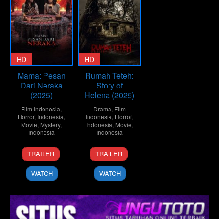
HD
HD
Mama: Pesan
Rumah Teteh:
Dari Neraka
Story of
(2025)
Helena (2025)
Film Indonesia
,
Drama
,
Film
Horror
,
Indonesia
,
Indonesia
,
Horror
,
Movie
,
Mystery
,
Indonesia
,
Movie
,
Indonesia
Indonesia
10
Azhar
12
Nanang
TRAILER
TRAILER
Sep
Kinoi
Feb
Istiabudi
2025
Lubis
2025
WATCH
WATCH